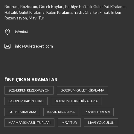
Bodrum, Bozburun, Göcek Koyları, Fethiye Haftalık Gulet Yat Kiralama,
Haftalık Gulet Kiralama, Kabin Kiralama, Yacht Charter, Fırsat, Erken
Rezervasyon, Mavi Tur
Istanbul
info@guletsepeti.com
ÖNE ÇIKAN ARAMALAR
2026 ERKEN REZERVASYON
BODRUM GULET KIRALAMA
BODRUM KABIN TURU
BODRUM TEKNE KIRALAMA
GULET KIRALAMA
KABIN KIRALAMA
KABIN TURLARI
MARMARIS KABIN TURLARI
MAVI TUR
MAVI YOLCULUK