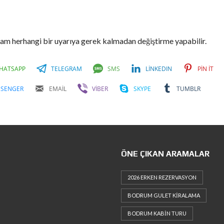
am herhangi bir uyarıya gerek kalmadan değiştirme yapabilir.
HATSAPP
TELEGRAM
SMS
LINKEDIN
PIN IT
SSENGER
EMAIL
VIBER
SKYPE
TUMBLR
ÖNE ÇIKAN ARAMALAR
2026 ERKEN REZERVASYON
BODRUM GULET KIRALAMA
BODRUM KABIN TURU