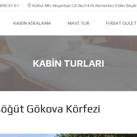
890 47 61
Kültür Mh. Nispetiye Cd. No:54/8 Akmerkez Etiler Beşik
KABIN KIRALAMA
MAVI TUR
FIRSAT GULET
KABIN TURLARI
öğüt Gökova Körfezi