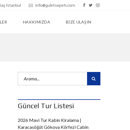
taş İstanbul
info@guletsepeti.com
LER
HAKKIMIZDA
BIZE ULAŞIN
Güncel Tur Listesi
2026 Mavi Tur Kabin Kiralama |
Karacasöğüt Gökova Körfezi Cabin