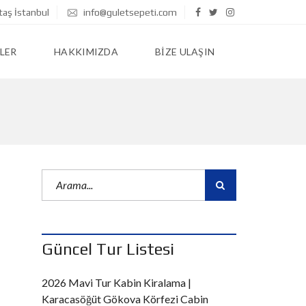
taş İstanbul
info@guletsepeti.com
LER
HAKKIMIZDA
BIZE ULAŞIN
Güncel Tur Listesi
2026 Mavi Tur Kabin Kiralama |
Karacasöğüt Gökova Körfezi Cabin