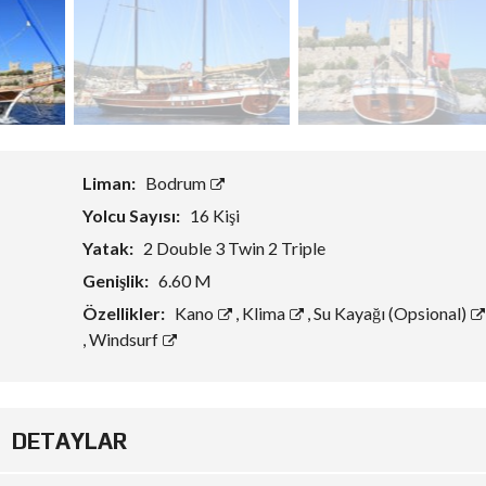
Liman:
Bodrum
Yolcu Sayısı:
16 Kişi
Yatak:
2 Double 3 Twin 2 Triple
Genişlik:
6.60 M
Özellikler:
Kano
,
Klima
,
Su Kayağı (Opsional)
,
Windsurf
DETAYLAR