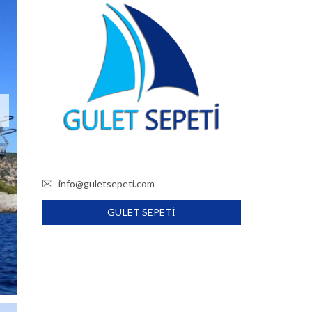
info@guletsepeti.com
GULET SEPETI