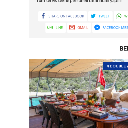
Tüm servis tekne personeli tarafından yapılır
SHARE ON FACEBOOK
TWEET
W
LINE
GMAIL
FACEBOOK ME
BE
4 DOUBLE 