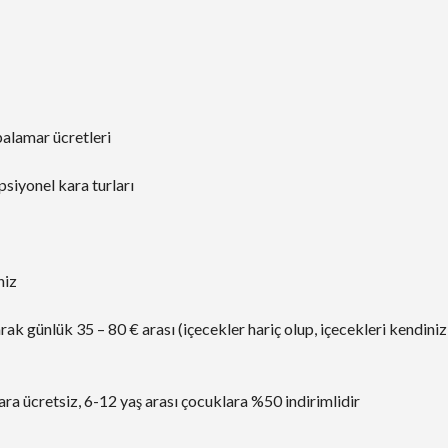
palamar ücretleri
psiyonel kara turları
niz
ak günlük 35 – 80 € arası (içecekler hariç olup, içecekleri kendiniz
ara ücretsiz, 6-12 yaş arası çocuklara %50 indirimlidir