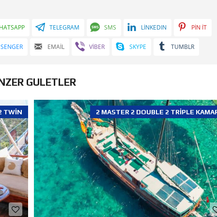
HATSAPP
TELEGRAM
SMS
LINKEDIN
PIN IT
SSENGER
EMAIL
VIBER
SKYPE
TUMBLR
NZER GULETLER
2 TWIN
2 MASTER 2 DOUBLE 2 TRIPLE KAMA