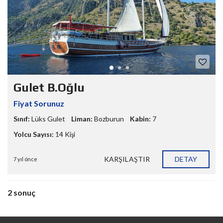
Gulet B.Oğlu
Fiyat Sorunuz
Sınıf:
Lüks Gulet
Liman:
Bozburun
Kabin:
7
Yolcu Sayısı:
14 Kişi
KARŞILAŞTIR
DETAY
7 yıl önce
2 sonuç