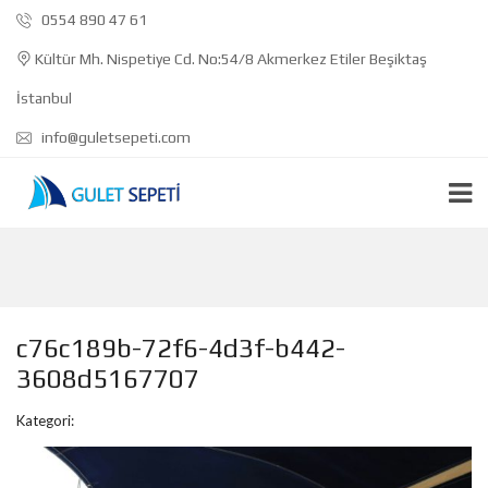
0554 890 47 61
Kültür Mh. Nispetiye Cd. No:54/8 Akmerkez Etiler Beşiktaş
İstanbul
info@guletsepeti.com
c76c189b-72f6-4d3f-b442-
3608d5167707
Kategori: