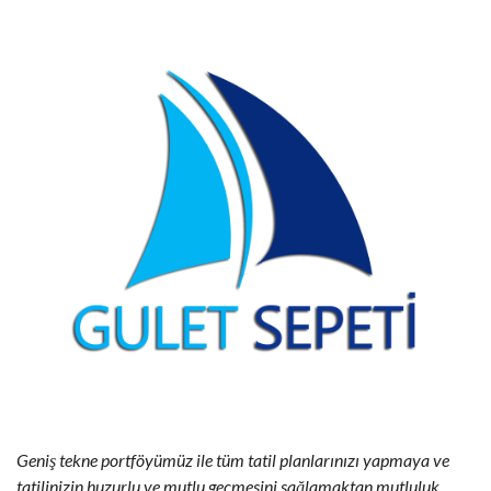
Geniş tekne portföyümüz ile tüm tatil planlarınızı yapmaya ve
tatilinizin huzurlu ve mutlu geçmesini sağlamaktan mutluluk