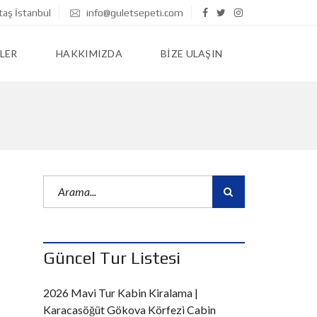
taş İstanbul
info@guletsepeti.com
LER
HAKKIMIZDA
BIZE ULAŞIN
Güncel Tur Listesi
2026 Mavi Tur Kabin Kiralama |
Karacasöğüt Gökova Körfezi Cabin