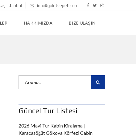
taş İstanbul
info@guletsepeti.com
LER
HAKKIMIZDA
BIZE ULAŞIN
Güncel Tur Listesi
2026 Mavi Tur Kabin Kiralama |
Karacasöğüt Gökova Körfezi Cabin