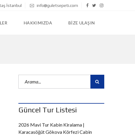
taş İstanbul
info@guletsepeti.com
LER
HAKKIMIZDA
BIZE ULAŞIN
Güncel Tur Listesi
2026 Mavi Tur Kabin Kiralama |
Karacasöğüt Gökova Körfezi Cabin