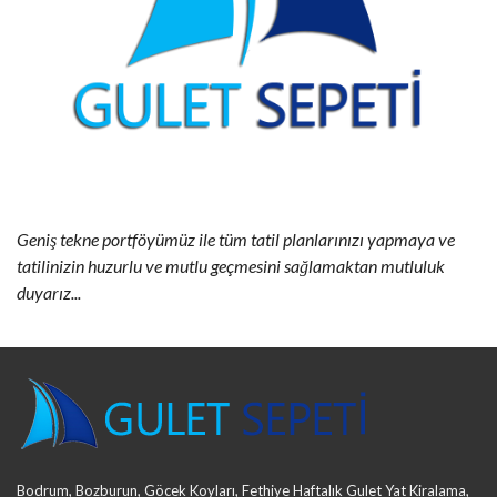
Geniş tekne portföyümüz ile tüm tatil planlarınızı yapmaya ve
tatilinizin huzurlu ve mutlu geçmesini sağlamaktan mutluluk
duyarız...
Bodrum, Bozburun, Göcek Koyları, Fethiye Haftalık Gulet Yat Kiralama,