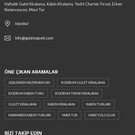
Haftalık Gulet Kiralama, Kabin Kiralama, Yacht Charter, Fırsat, Erken
Rezervasyon, Mavi Tur
Istanbul
info@guletsepeti.com
ÖNE ÇIKAN ARAMALAR
2026 ERKEN REZERVASYON
BODRUM GULET KIRALAMA
BODRUM KABIN TURU
BODRUM TEKNE KIRALAMA
GULET KIRALAMA
KABIN KIRALAMA
KABIN TURLARI
MARMARIS KABIN TURLARI
MAVI TUR
MAVI YOLCULUK
BIZI TAKIP EDIN