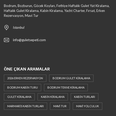
Bodrum, Bozburun, Göcek Koyları, Fethiye Haftalık Gulet Yat Kiralama,
Haftalık Gulet Kiralama, Kabin Kiralama, Yacht Charter, Fırsat, Erken
Rezervasyon, Mavi Tur
Istanbul
info@guletsepeti.com
ÖNE ÇIKAN ARAMALAR
2026 ERKEN REZERVASYON
BODRUM GULET KIRALAMA
BODRUM KABIN TURU
BODRUM TEKNE KIRALAMA
GULET KIRALAMA
KABIN KIRALAMA
KABIN TURLARI
MARMARIS KABIN TURLARI
MAVI TUR
MAVI YOLCULUK