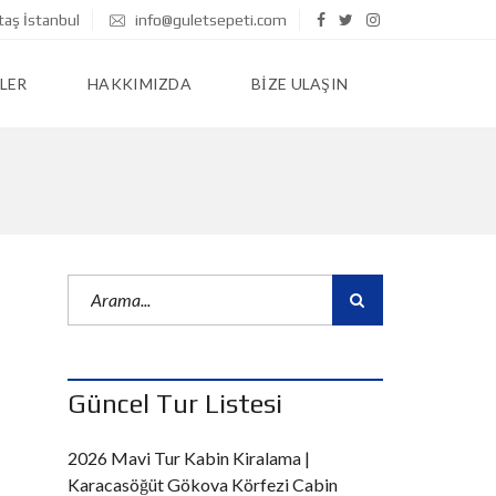
taş İstanbul
info@guletsepeti.com
LER
HAKKIMIZDA
BIZE ULAŞIN
Güncel Tur Listesi
2026 Mavi Tur Kabin Kiralama |
Karacasöğüt Gökova Körfezi Cabin