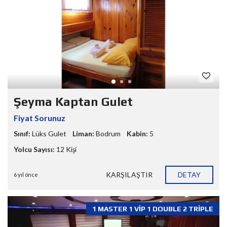
Şeyma Kaptan Gulet
Fiyat Sorunuz
Sınıf:
Lüks Gulet
Liman:
Bodrum
Kabin:
5
Yolcu Sayısı:
12 Kişi
KARŞILAŞTIR
DETAY
6 yıl önce
1 MASTER 1 VIP 1 DOUBLE 2 TRIPLE