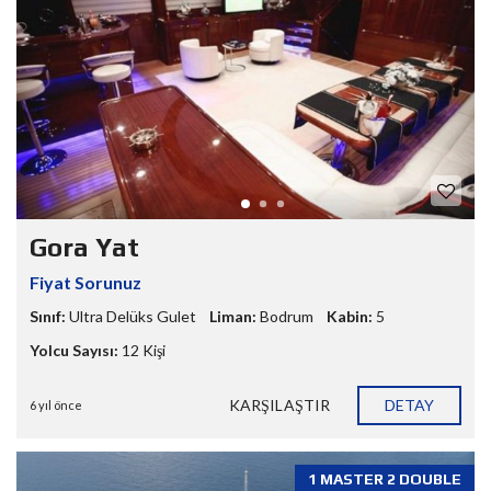
Gora Yat
Fiyat Sorunuz
Sınıf:
Ultra Delüks Gulet
Liman:
Bodrum
Kabin:
5
Yolcu Sayısı:
12 Kişi
KARŞILAŞTIR
DETAY
6 yıl önce
1 MASTER 2 DOUBLE