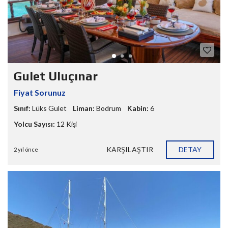
Gulet Uluçınar
Fiyat Sorunuz
Sınıf:
Lüks Gulet
Liman:
Bodrum
Kabin:
6
Yolcu Sayısı:
12 Kişi
KARŞILAŞTIR
DETAY
2 yıl önce