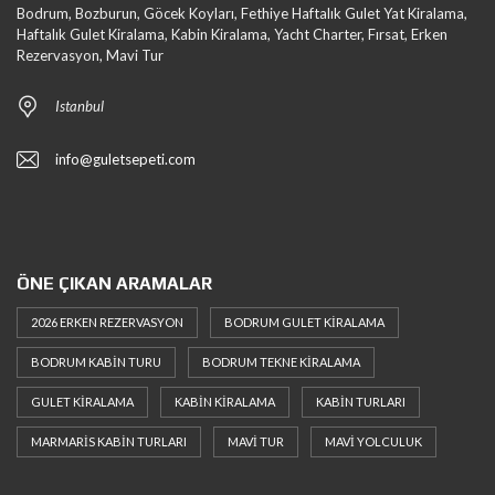
Bodrum, Bozburun, Göcek Koyları, Fethiye Haftalık Gulet Yat Kiralama,
Haftalık Gulet Kiralama, Kabin Kiralama, Yacht Charter, Fırsat, Erken
Rezervasyon, Mavi Tur
Istanbul
info@guletsepeti.com
ÖNE ÇIKAN ARAMALAR
2026 ERKEN REZERVASYON
BODRUM GULET KIRALAMA
BODRUM KABIN TURU
BODRUM TEKNE KIRALAMA
GULET KIRALAMA
KABIN KIRALAMA
KABIN TURLARI
MARMARIS KABIN TURLARI
MAVI TUR
MAVI YOLCULUK