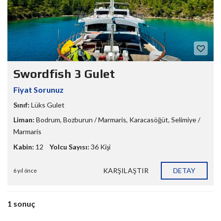
Swordfish 3 Gulet
Fiyat Sorunuz
Sınıf:
Lüks Gulet
Liman:
Bodrum
,
Bozburun / Marmaris
,
Karacasöğüt
,
Selimiye /
Marmaris
Kabin:
12
Yolcu Sayısı:
36 Kişi
KARŞILAŞTIR
DETAY
6 yıl önce
1 sonuç