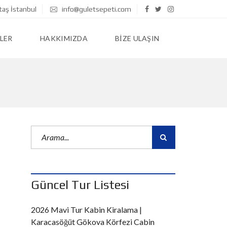
taş İstanbul
info@guletsepeti.com
LER
HAKKIMIZDA
BIZE ULAŞIN
Güncel Tur Listesi
2026 Mavi Tur Kabin Kiralama |
Karacasöğüt Gökova Körfezi Cabin