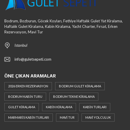
Bodrum, Bozburun, Göcek Koyları, Fethiye Haftalık Gulet Yat Kiralama,
Haftalık Gulet Kiralama, Kabin Kiralama, Yacht Charter, Fırsat, Erken
Rezervasyon, Mavi Tur
Istanbul
info@guletsepeti.com
ÖNE ÇIKAN ARAMALAR
2026 ERKEN REZERVASYON
BODRUM GULET KIRALAMA
BODRUM KABIN TURU
BODRUM TEKNE KIRALAMA
GULET KIRALAMA
KABIN KIRALAMA
KABIN TURLARI
MARMARIS KABIN TURLARI
MAVI TUR
MAVI YOLCULUK