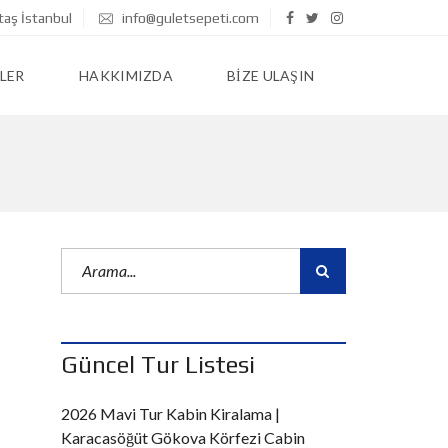
taş İstanbul
info@guletsepeti.com
LER
HAKKIMIZDA
BIZE ULAŞIN
Güncel Tur Listesi
2026 Mavi Tur Kabin Kiralama |
Karacasöğüt Gökova Körfezi Cabin