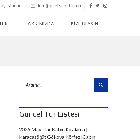
taş İstanbul
info@guletsepeti.com
LER
HAKKIMIZDA
BIZE ULAŞIN
Güncel Tur Listesi
2026 Mavi Tur Kabin Kiralama |
Karacasöğüt Gökova Körfezi Cabin