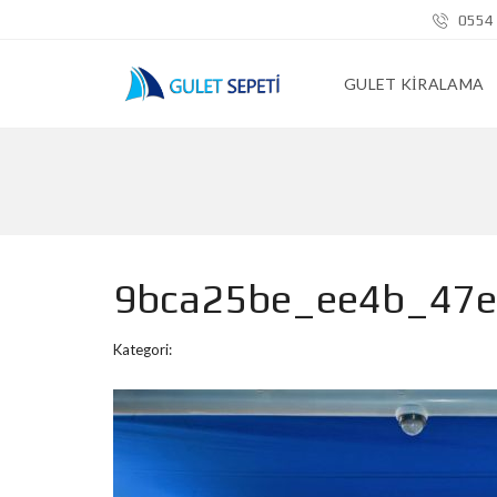
0554 
GULET KIRALAMA
9bca25be_ee4b_47
Kategori: