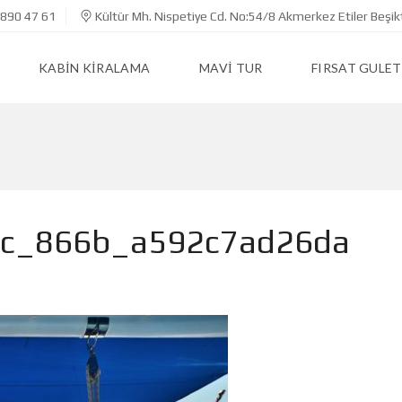
890 47 61
Kültür Mh. Nispetiye Cd. No:54/8 Akmerkez Etiler Beşik
KABIN KIRALAMA
MAVI TUR
FIRSAT GULET
ec_866b_a592c7ad26da