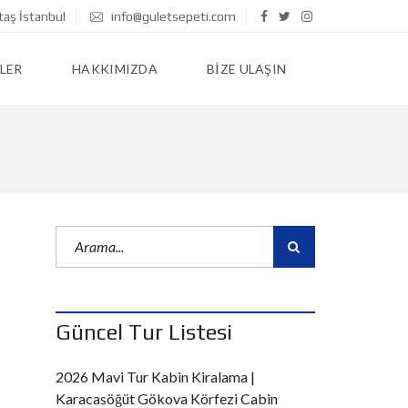
taş İstanbul
info@guletsepeti.com
LER
HAKKIMIZDA
BIZE ULAŞIN
Güncel Tur Listesi
2026 Mavi Tur Kabin Kiralama |
Karacasöğüt Gökova Körfezi Cabin