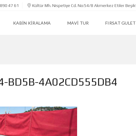
890 47 61
Kültür Mh. Nispetiye Cd. No:54/8 Akmerkez Etiler Beşik
KABIN KIRALAMA
MAVI TUR
FIRSAT GULET
74-BD5B-4A02CD555DB4