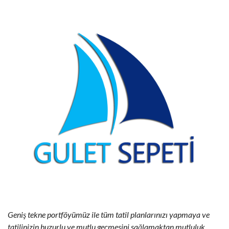
Geniş tekne portföyümüz ile tüm tatil planlarınızı yapmaya ve
tatilinizin huzurlu ve mutlu geçmesini sağlamaktan mutluluk