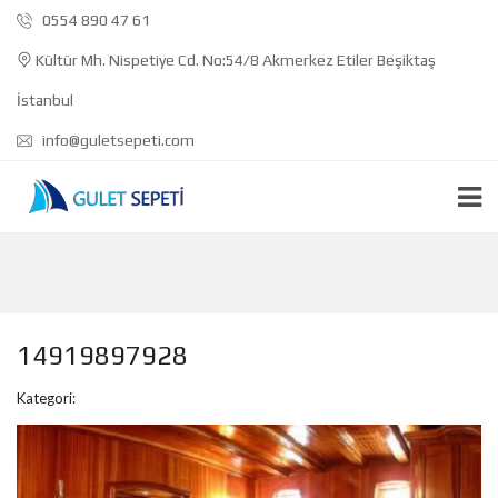
0554 890 47 61
Kültür Mh. Nispetiye Cd. No:54/8 Akmerkez Etiler Beşiktaş
İstanbul
info@guletsepeti.com
14919897928
Kategori: