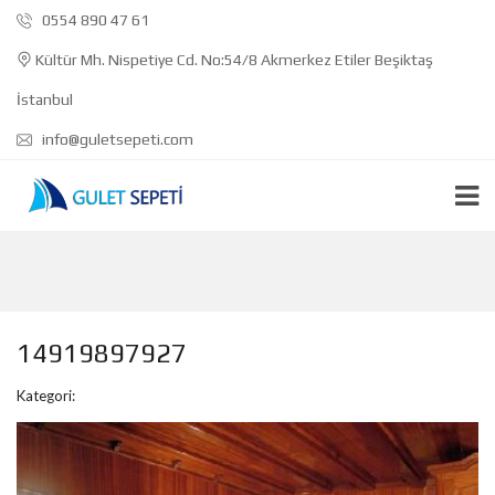
0554 890 47 61
Kültür Mh. Nispetiye Cd. No:54/8 Akmerkez Etiler Beşiktaş
İstanbul
info@guletsepeti.com
14919897927
Kategori: