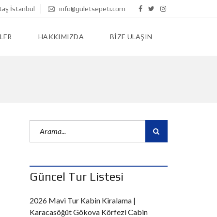
taş İstanbul
info@guletsepeti.com
LER
HAKKIMIZDA
BIZE ULAŞIN
Güncel Tur Listesi
2026 Mavi Tur Kabin Kiralama |
Karacasöğüt Gökova Körfezi Cabin