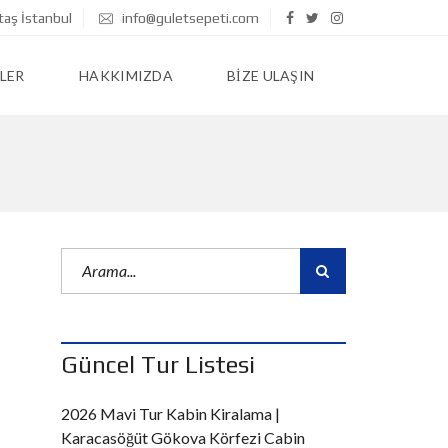
taş İstanbul
info@guletsepeti.com
LER
HAKKIMIZDA
BIZE ULAŞIN
Güncel Tur Listesi
2026 Mavi Tur Kabin Kiralama |
Karacasöğüt Gökova Körfezi Cabin