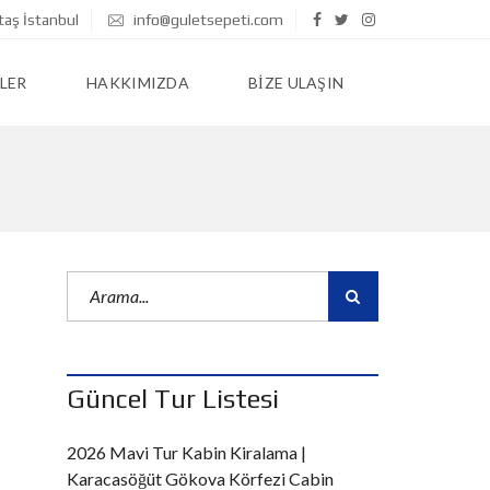
taş İstanbul
info@guletsepeti.com
LER
HAKKIMIZDA
BIZE ULAŞIN
Güncel Tur Listesi
2026 Mavi Tur Kabin Kiralama |
Karacasöğüt Gökova Körfezi Cabin