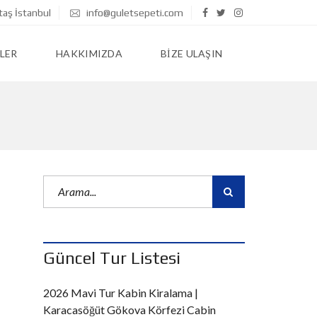
taş İstanbul
info@guletsepeti.com
LER
HAKKIMIZDA
BIZE ULAŞIN
Güncel Tur Listesi
2026 Mavi Tur Kabin Kiralama |
Karacasöğüt Gökova Körfezi Cabin