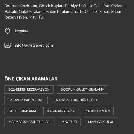
Bodrum, Bozburun, Göcek Koyları, Fethiye Haftalık Gulet Yat Kiralama,
Haftalık Gulet Kiralama, Kabin Kiralama, Yacht Charter, Fırsat, Erken
Rezervasyon, Mavi Tur
Istanbul
info@guletsepeti.com
ÖNE ÇIKAN ARAMALAR
2026 ERKEN REZERVASYON
BODRUM GULET KIRALAMA
BODRUM KABIN TURU
BODRUM TEKNE KIRALAMA
GULET KIRALAMA
KABIN KIRALAMA
KABIN TURLARI
MARMARIS KABIN TURLARI
MAVI TUR
MAVI YOLCULUK