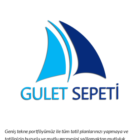
Geniş tekne portföyümüz ile tüm tatil planlarınızı yapmaya ve
tatilinizin huzurlu ve mutlu geçmesini sağlamaktan mutluluk