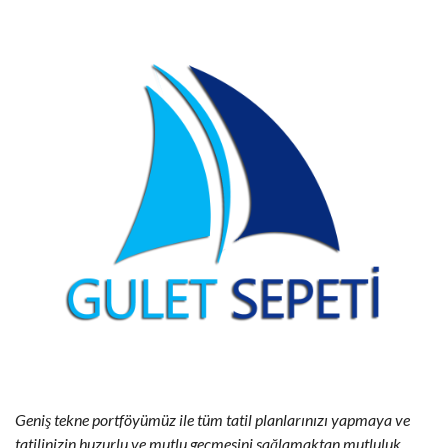
Geniş tekne portföyümüz ile tüm tatil planlarınızı yapmaya ve
tatilinizin huzurlu ve mutlu geçmesini sağlamaktan mutluluk