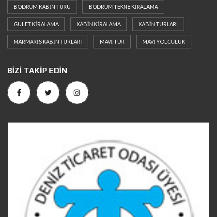
BODRUM KABIN TURU
BODRUM TEKNE KIRALAMA
GULET KIRALAMA
KABIN KIRALAMA
KABIN TURLARI
MARMARIS KABIN TURLARI
MAVI TUR
MAVI YOLCULUK
BIZI TAKIP EDIN