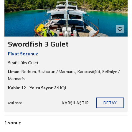
Swordfish 3 Gulet
Fiyat Sorunuz
Sınıf:
Lüks Gulet
Liman:
Bodrum
,
Bozburun / Marmaris
,
Karacasöğüt
,
Selimiye /
Marmaris
Kabin:
12
Yolcu Sayısı:
36 Kişi
KARŞILAŞTIR
DETAY
6 yıl önce
1 sonuç