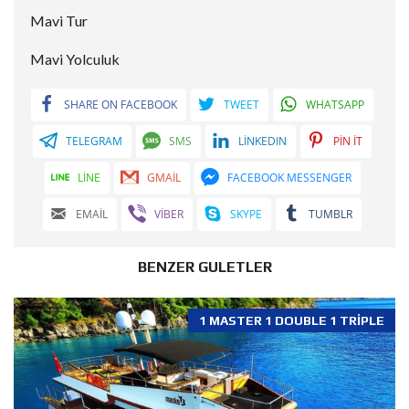
Mavi Tur
Mavi Yolculuk
SHARE ON FACEBOOK
TWEET
WHATSAPP
TELEGRAM
SMS
LINKEDIN
PIN IT
LINE
GMAIL
FACEBOOK MESSENGER
EMAIL
VIBER
SKYPE
TUMBLR
BENZER GULETLER
1 MASTER 1 DOUBLE 1 TRIPLE