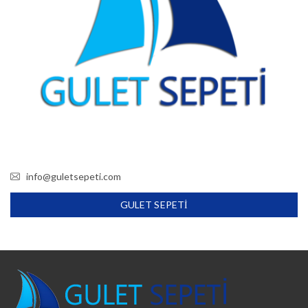
info@guletsepeti.com
GULET SEPETI