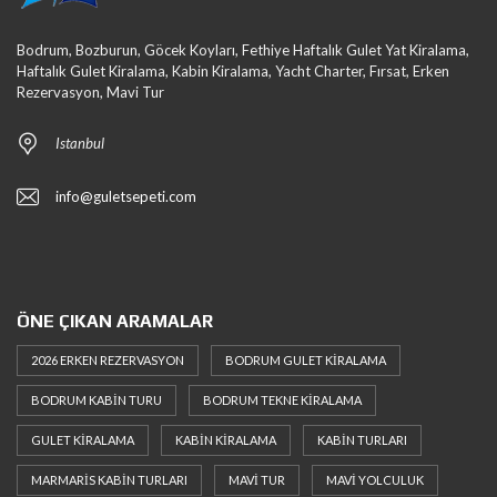
Bodrum, Bozburun, Göcek Koyları, Fethiye Haftalık Gulet Yat Kiralama,
Haftalık Gulet Kiralama, Kabin Kiralama, Yacht Charter, Fırsat, Erken
Rezervasyon, Mavi Tur
Istanbul
info@guletsepeti.com
ÖNE ÇIKAN ARAMALAR
2026 ERKEN REZERVASYON
BODRUM GULET KIRALAMA
BODRUM KABIN TURU
BODRUM TEKNE KIRALAMA
GULET KIRALAMA
KABIN KIRALAMA
KABIN TURLARI
MARMARIS KABIN TURLARI
MAVI TUR
MAVI YOLCULUK