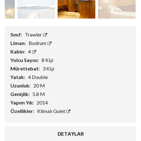
Sınıf:
Trawler
Liman:
Bodrum
Kabin:
4
Yolcu Sayısı:
8 Kişi
Mürettebat:
3 Kişi
Yatak:
4 Double
Uzunluk:
20 M
Genişlik:
5.8 M
Yapım Yılı:
2014
Özellikler:
Klimalı Gulet
DETAYLAR