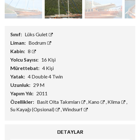
Sınıf:
Lüks Gulet
Liman:
Bodrum
Kabin:
8
Yolcu Sayısı:
16 Kişi
Mürettebat:
4 Kişi
Yatak:
4 Double 4 Twin
Uzunluk:
29 M
Yapım Yılı:
2011
Özellikler:
Basit Olta Takımları
,
Kano
,
Klima
,
Su Kayağı (Opsional)
,
Windsurf
DETAYLAR