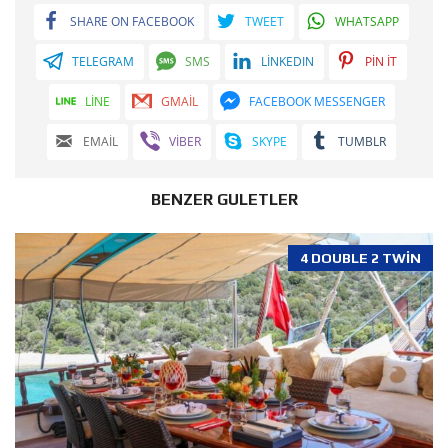
SHARE ON FACEBOOK
TWEET
WHATSAPP
TELEGRAM
SMS
LINKEDIN
PIN IT
LINE
GMAIL
FACEBOOK MESSENGER
EMAIL
VIBER
SKYPE
TUMBLR
BENZER GULETLER
4 DOUBLE 2 TWIN