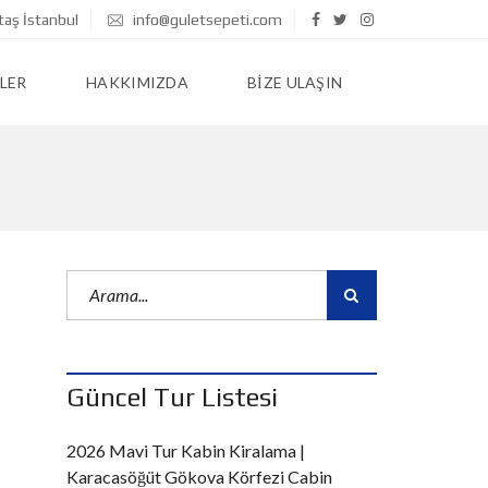
taş İstanbul
info@guletsepeti.com
LER
HAKKIMIZDA
BIZE ULAŞIN
Güncel Tur Listesi
2026 Mavi Tur Kabin Kiralama |
Karacasöğüt Gökova Körfezi Cabin