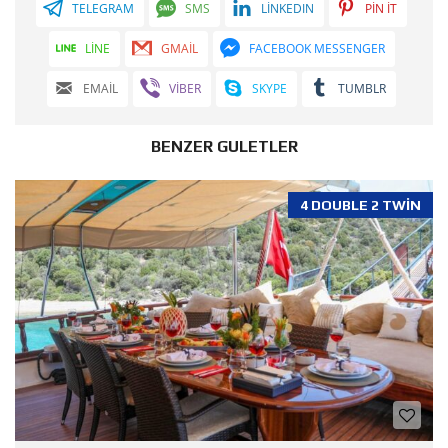
TELEGRAM
SMS
LINKEDIN
PIN IT
LINE
GMAIL
FACEBOOK MESSENGER
EMAIL
VIBER
SKYPE
TUMBLR
BENZER GULETLER
4 DOUBLE 2 TWIN