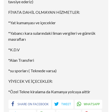
tavsiye ederiz)
FİYATA DAHİL OLMAYAN HİZMETLER:
*Yat kumanyası ve içecekler
*Yabancı kara sularındaki liman vergileri ve gümrük
masrafları
*K.D.V
*Alan Transferi
*su sporları ( Teknede varsa)
YİYECEK VE İÇECEKLER:
*Özel Tekne kiralama da Kumanya yolcuya aittir
SHARE ON FACEBOOK
TWEET
WHATSAPP