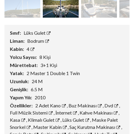
Sınıf:
Lüks Gulet
Liman:
Bodrum
Kabin:
4
Yolcu Sayısı:
8 Kişi
Mürettebat:
3+1 Kişi
Yatak:
2 Master 1 Double 1 Twin
Uzunluk:
24 M
Genişlik:
6.5 M
Yapım Yılı:
2010
Özellikler:
2 Adet Kano
,
Buz Makinası
,
Dvd
,
Full Müzik Sistemi
,
İnternet
,
Kahve Makinası
,
Kasa
,
Klimalı Gulet
,
Lüks Gulet
,
Maske Palet
Snorkel
,
Master Kabin
,
Saç Kurutma Makinası
,