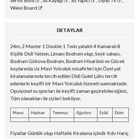
Servis Botu
,
Su Kayağı
,
Su Yapıcı
,
Uydu Tv
,
Wake Board
DETAYLAR
24m, 2 Master 1 Double 1 Twin yataklı 4 Kamaralı 8
Kişilik Didi Yatının, Limanı Bodrum olup, Seyir sahası,
Bodrum Gökova Bodrum, Bodrum Hisarönü ve Göcek
koylarında siz Mavi Yolculuk misafirleri için Özel yat
kiralamalarında tercih edilen Didi Gulet Lüks tercih
edenlerin keyifli bir Mavi Yolculuk hizmeti sunmaktadır.
Opsiyonel su sporları ile keyifli zaman geçirebileceğiniz,
Tüm olanakları ile sizleri bekliyor.
Mayıs
Haziran
Temmuz
Ağustos
Eylül
Ekim
Fiyatlar Günlük olup Haftalık Kiralama içindir Kdv Hariç