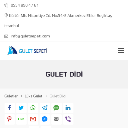
0554 890 47 61
Kültür Mh. Nispetiye Cd. No:54/8 Akmerkez Etiler Beşiktaş
İstanbul
info@guletsepeti.com
GULET DIDI
Guletler
Lüks Gulet
Gulet Didi