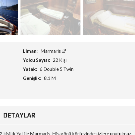
Liman:
Marmaris
Yolcu Sayısı:
22 Kişi
Yatak:
6 Double 5 Twin
Genişlik:
8.1 M
DETAYLAR
 kişilik Yat ile Marmaris, Hisarönü körfezinde sizlere unutulmaz