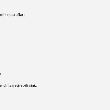
mrük masrafları
r
ndiniz getirebilirsiniz