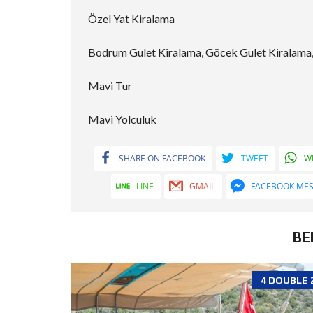
Özel Yat Kiralama
Bodrum Gulet Kiralama, Göcek Gulet Kiralama,
Mavi Tur
Mavi Yolculuk
SHARE ON FACEBOOK
TWEET
W
LINE
GMAIL
FACEBOOK ME
BE
4 DOUBLE 