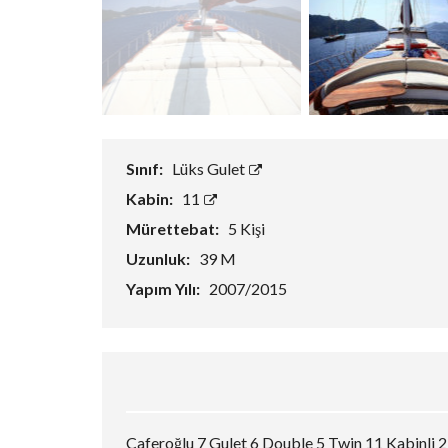
Sınıf:
Lüks Gulet
Kabin:
11
Mürettebat:
5 Kişi
Uzunluk:
39 M
Yapım Yılı:
2007/2015
Caferoğlu 7 Gulet 6 Double 5 Twin 11 Kabinli 22