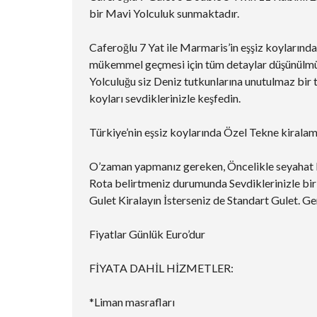
bir Mavi Yolculuk sunmaktadır.
Caferoğlu 7 Yat ile Marmaris’in eşşiz koylarınd
mükemmel geçmesi için tüm detaylar düşünülmüş
Yolculuğu siz Deniz tutkunlarına unutulmaz bir t
koyları sevdiklerinizle keşfedin.
Türkiye’nin eşsiz koylarında Özel Tekne kiralam
O’zaman yapmanız gereken, Öncelikle seyahat ka
Rota belirtmeniz durumunda Sevdiklerinizle birli
Gulet Kiralayın İsterseniz de Standart Gulet. G
Fiyatlar Günlük Euro’dur
FİYATA DAHİL HİZMETLER:
*Liman masrafları