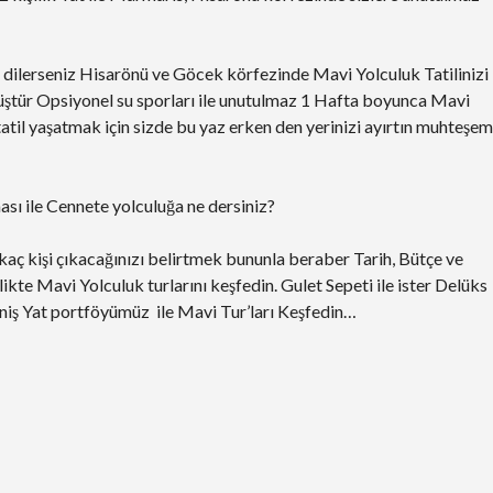
a dilerseniz Hisarönü ve Göcek körfezinde Mavi Yolculuk Tatilinizi
tür Opsiyonel su sporları ile unutulmaz 1 Hafta boyunca Mavi
atil yaşatmak için sizde bu yaz erken den yerinizi ayırtın muhteşem
ası ile Cennete yolculuğa ne dersiniz?
ç kişi çıkacağınızı belirtmek bununla beraber Tarih, Bütçe ve
kte Mavi Yolculuk turlarını keşfedin. Gulet Sepeti ile ister Delüks
eniş Yat portföyümüz ile Mavi Tur’ları Keşfedin…