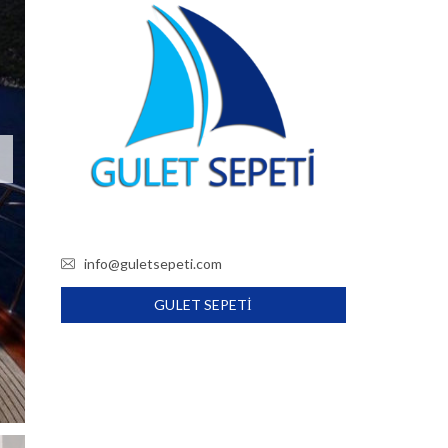
info@guletsepeti.com
GULET SEPETI