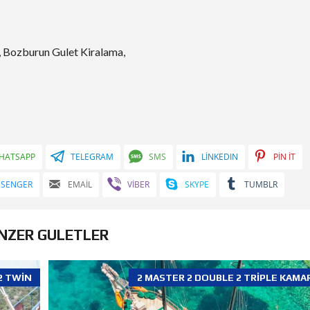
 Bozburun Gulet Kiralama,
HATSAPP
TELEGRAM
SMS
LINKEDIN
PIN IT
SSENGER
EMAIL
VIBER
SKYPE
TUMBLR
NZER GULETLER
2 TWIN
2 MASTER 2 DOUBLE 2 TRIPLE KAMA