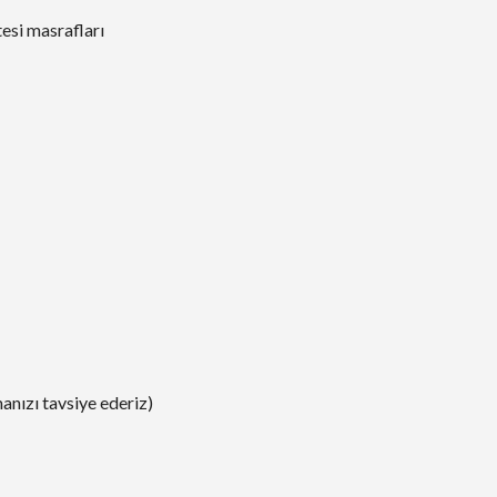
tesi masrafları
manızı tavsiye ederiz)