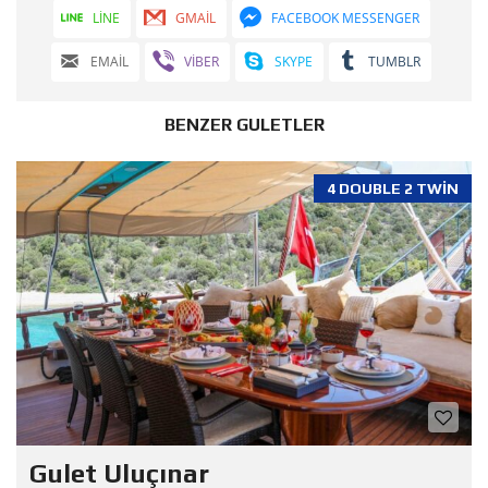
LINE
GMAIL
FACEBOOK MESSENGER
EMAIL
VIBER
SKYPE
TUMBLR
BENZER GULETLER
4 DOUBLE 2 TWIN
Gulet Uluçınar