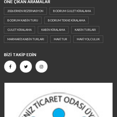
ÖNE ÇIKAN ARAMALAR
2026 ERKEN REZERVASYON
BODRUM GULET KIRALAMA
BODRUM KABIN TURU
BODRUM TEKNE KIRALAMA
GULET KIRALAMA
KABIN KIRALAMA
KABIN TURLARI
MARMARIS KABIN TURLARI
MAVI TUR
MAVI YOLCULUK
BIZI TAKIP EDIN