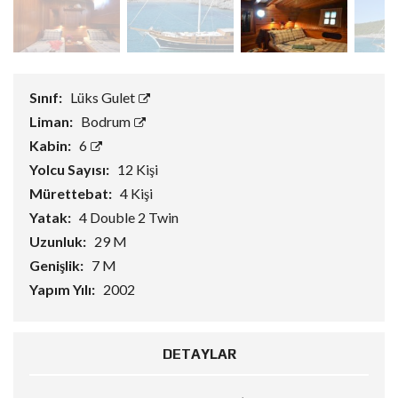
Sınıf:
Lüks Gulet
Liman:
Bodrum
Kabin:
6
Yolcu Sayısı:
12 Kişi
Mürettebat:
4 Kişi
Yatak:
4 Double 2 Twin
Uzunluk:
29 M
Genişlik:
7 M
Yapım Yılı:
2002
DETAYLAR