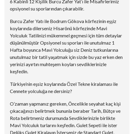
6 Kabinli 12 Kişilik Burcu Zafer Yat’ı ile Misafirlerimiz
opsiyonel su sporlarından çıkarabilir.
Burcu Zafer Yatı ile Bodrum Gökova körfezinin eşşiz
koylarında dilerseniz Hisarönü körfezinde Mavi
Yolculuk Tatilinizi mükemmel geçmesi için tüm detaylar
düşünülmüştür Opsiyonel su sporları ile unutulmaz 1
Hafta boyunca Mavi Yolculuğu siz Deniz tutkunlarına
unutulmaz bir tatil yaşatmak için sizde bu yaz erken den
yerinizi ayırtın muhteşem koyları sevdiklerinizle
keşfedin.
Türkiye’nin eşsiz koylarında Özel Tekne kiralaması ile
Cennete yolculuğa ne dersiniz?
O’zaman yapmanız gereken, Öncelikle seyahat kaç kişi
çıkacağınızı belirtmek bununla beraber Tarih, Bütçe ve
Rota belirtmeniz durumunda Sevdiklerinizle birlikte
Mavi Yolculuk turlarını keşfedin. Gulet Sepeti ile ister
Delüks Gulet Kiralayın İsterseniz de Standart Gulet.