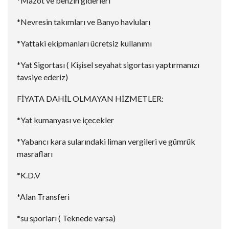
*Mazot ve benzin giderleri
*Nevresin takımları ve Banyo havluları
*Yattaki ekipmanları ücretsiz kullanımı
*Yat Sigortası ( Kişisel seyahat sigortası yaptırmanızı
tavsiye ederiz)
FİYATA DAHİL OLMAYAN HİZMETLER:
*Yat kumanyası ve içecekler
*Yabancı kara sularındaki liman vergileri ve gümrük
masrafları
*K.D.V
*Alan Transferi
*su sporları ( Teknede varsa)