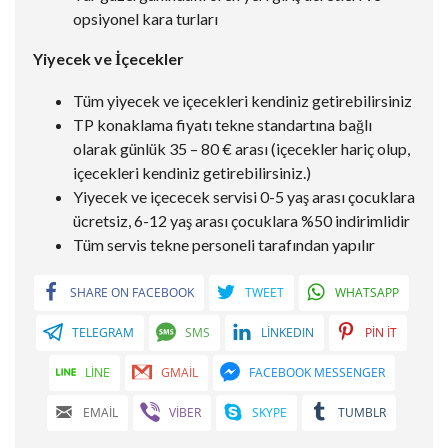
opsiyonel kara turları
Yiyecek ve İçecekler
Tüm yiyecek ve içecekleri kendiniz getirebilirsiniz
TP konaklama fiyatı tekne standartına bağlı
olarak günlük 35 – 80 € arası (içecekler hariç olup,
içecekleri kendiniz getirebilirsiniz.)
Yiyecek ve içececek servisi 0-5 yaş arası çocuklara
ücretsiz, 6-12 yaş arası çocuklara %50 indirimlidir
Tüm servis tekne personeli tarafından yapılır
SHARE ON FACEBOOK
TWEET
WHATSAPP
TELEGRAM
SMS
LINKEDIN
PIN IT
LINE
GMAIL
FACEBOOK MESSENGER
EMAIL
VIBER
SKYPE
TUMBLR