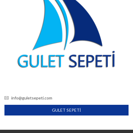
info@guletsepeti.com
GULET SEPETI