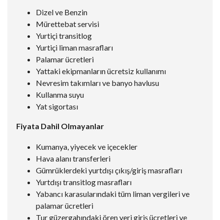
Dizel ve Benzin
Mürettebat servisi
Yurtiçi transitlog
Yurtiçi liman masrafları
Palamar ücretleri
Yattaki ekipmanların ücretsiz kullanımı
Nevresim takımları ve banyo havlusu
Kullanma suyu
Yat sigortası
Fiyata Dahil Olmayanlar
Kumanya, yiyecek ve içecekler
Hava alanı transferleri
Gümrüklerdeki yurtdışı çıkış/giriş masrafları
Yurtdışı transitlog masrafları
Yabancı karasularındaki tüm liman vergileri ve
palamar ücretleri
Tur güzergahındaki ören yeri giriş ücretleri ve