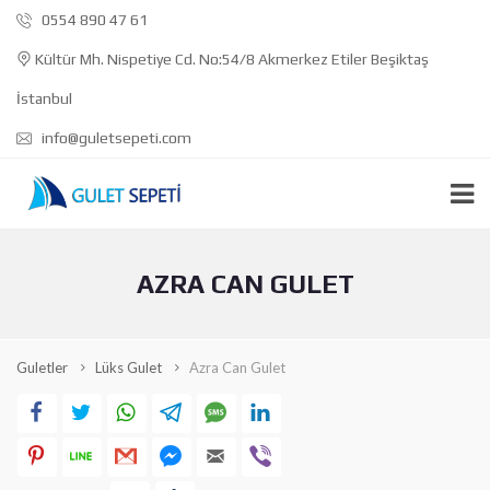
0554 890 47 61
Kültür Mh. Nispetiye Cd. No:54/8 Akmerkez Etiler Beşiktaş
İstanbul
info@guletsepeti.com
AZRA CAN GULET
Guletler
Lüks Gulet
Azra Can Gulet