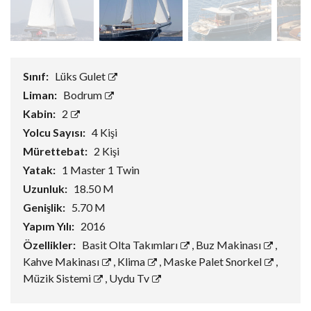
Sınıf:
Lüks Gulet
Liman:
Bodrum
Kabin:
2
Yolcu Sayısı:
4 Kişi
Mürettebat:
2 Kişi
Yatak:
1 Master 1 Twin
Uzunluk:
18.50 M
Genişlik:
5.70 M
Yapım Yılı:
2016
Özellikler:
Basit Olta Takımları
,
Buz Makinası
,
Kahve Makinası
,
Klima
,
Maske Palet Snorkel
,
Müzik Sistemi
,
Uydu Tv