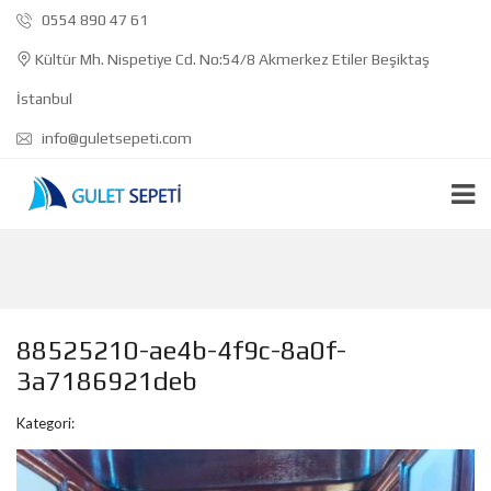
0554 890 47 61
Kültür Mh. Nispetiye Cd. No:54/8 Akmerkez Etiler Beşiktaş
İstanbul
info@guletsepeti.com
88525210-ae4b-4f9c-8a0f-
3a7186921deb
Kategori: